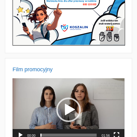
Film promocyjny
Odtwarzacz
video
00:00
01:56