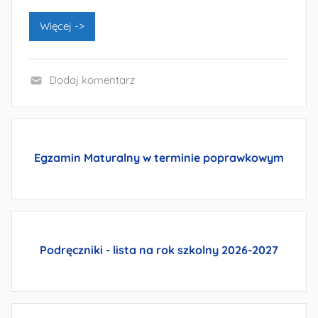
Więcej ->
Dodaj komentarz
B
e
z
k
Egzamin Maturalny w terminie poprawkowym
a
t
e
g
o
Podręczniki - lista
na rok szkolny 2026-2027
r
i
i