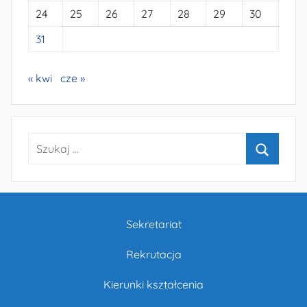
24
25
26
27
28
29
30
31
« kwi
cze »
Szukaj:
Szukaj
Sekretariat
Rekrutacja
Kierunki kształcenia