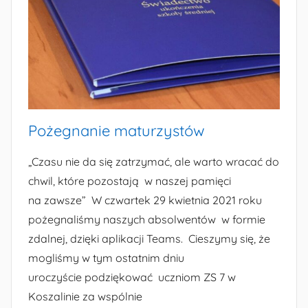
g
o
r
i
i
Pożegnanie maturzystów
„Czasu nie da się zatrzymać, ale warto wracać do
chwil, które pozostają w naszej pamięci
na zawsze” W czwartek 29 kwietnia 2021 roku
pożegnaliśmy naszych absolwentów w formie
zdalnej, dzięki aplikacji Teams. Cieszymy się, że
mogliśmy w tym ostatnim dniu
uroczyście podziękować uczniom ZS 7 w
Koszalinie za wspólnie