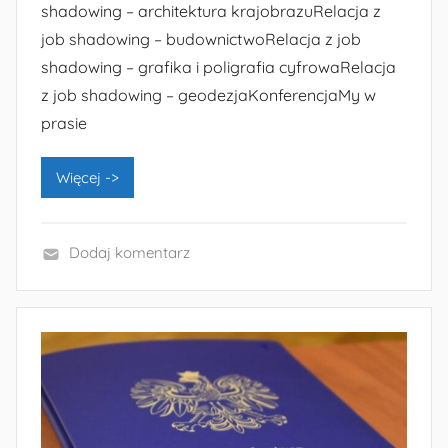
shadowing – architektura krajobrazuRelacja z
job shadowing – budownictwoRelacja z job
shadowing – grafika i poligrafia cyfrowaRelacja
z job shadowing – geodezjaKonferencjaMy w
prasie
Więcej ->
Dodaj komentarz
B
e
z
k
a
t
e