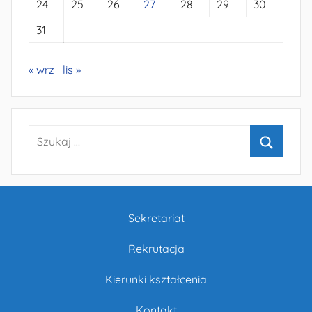
24
25
26
27
28
29
30
31
« wrz
lis »
Szukaj:
Szukaj
Sekretariat
Rekrutacja
Kierunki kształcenia
Kontakt