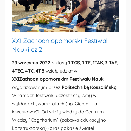
XXI Zachodniopomorski Festiwal
Nauki cz.2
29 września 2022 r.
klasy
1 TGS
,
1 TE
,
1TAK
,
3 TAE
,
4TEC
,
4TC
,
4TB
wzięły udział w
XXIZachodniopomorskim Festiwalu Nauki
organizowanym przez
Politechnikę Koszalińską
.
W ramach festiwalu uczestniczyliśmy w
wykładach, warsztatach (np. Giełda – jak
inwestować?, Od wieży wiedzy do Centrum
Wiedzy “Cognitarium” (zabawa edukacyjno-
konstruktorska)) oraz pokazie świateł